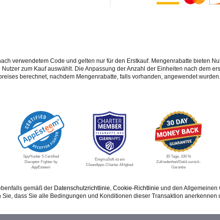
 nach verwendetem Code und gelten nur für den Erstkauf. Mengenrabatte bieten Nut
n Nutzer zum Kauf auswählt. Die Anpassung der Anzahl der Einheiten nach dem ers
preises berechnet, nachdem Mengenrabatte, falls vorhanden, angewendet wurden
SpyHunter 5 Certified
30 Tage, 100 %
EnigmaSoft ist ein
Deceptor Fighter by
Zufriedenheit/Geld-zurück-
CleanApps-Charter-Mitglied
AppEsteem
Garantie
 ebenfalls gemäß der
Datenschutzrichtlinie
,
Cookie-Richtlinie
und den Allgemeinen G
en Sie, dass Sie alle Bedingungen und Konditionen dieser Transaktion anerkennen 