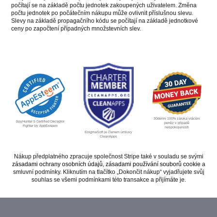
počítají se na základě počtu jednotek zakoupených uživatelem. Změna
počtu jednotek po počátečním nákupu může ovlivnit příslušnou slevu.
Slevy na základě propagačního kódu se počítají na základě jednotkové
ceny po započtení případných množstevních slev.
30denní 100% záruka vrácení
SpyHunter 5 Certified Deceptor
peněz v případě
Fighter by AppEsteem
nespokojenosti
EnigmaSoft je členem úmluvy
CleanApps
Nákup předplatného zpracuje společnost Stripe také v souladu se svými
zásadami ochrany osobních údajů
,
zásadami používání souborů cookie
a
smluvní podmínky. Kliknutím na tlačítko „Dokončit nákup“ vyjadřujete svůj
souhlas se všemi podmínkami této transakce a přijímáte je.