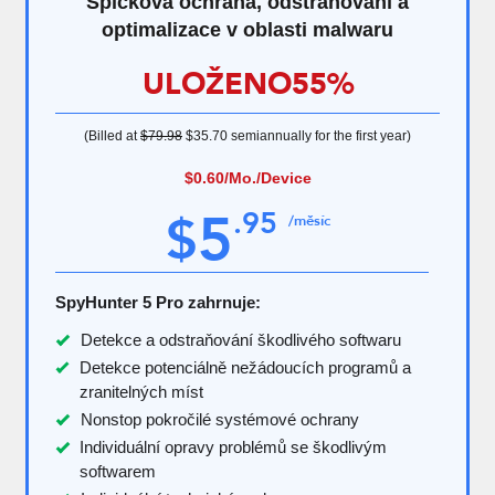
Špičková ochrana, odstraňování a
optimalizace v oblasti malwaru
ULOŽENO
55%
(Billed at
$79.98
$35.70
semiannually for the first year)
$0.60
/Mo./Device
5
.
95
$
/měsíc
SpyHunter 5 Pro zahrnuje:
Detekce a odstraňování škodlivého softwaru
Detekce potenciálně nežádoucích programů a
zranitelných míst
Nonstop pokročilé systémové ochrany
Individuální opravy problémů se škodlivým
softwarem