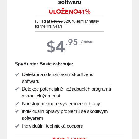
softwaru
ULOŽENO
41%
(Billed at
$49.98
$29.70
semiannually
for the first year)
4
.
95
$
/měsíc
SpyHunter Basic zahrnuje:
Detekce a odstraňování škodlivého
softwaru
Detekce potenciálně nežádoucích programů
a zranitelných míst
Nonstop pokročilé systémové ochrany
Individuální opravy problémů se škodlivým
softwarem
Individuální technická podpora
Pouze 1 zařízení