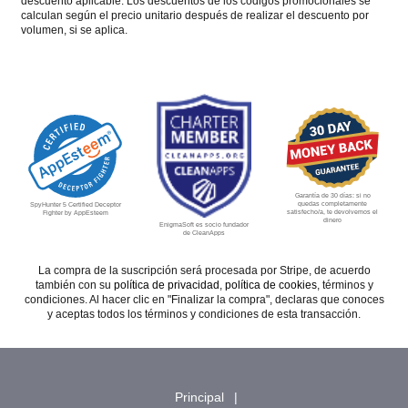
descuento aplicable. Los descuentos de los códigos promocionales se
calculan según el precio unitario después de realizar el descuento por
volumen, si se aplica.
Garantía de 30 días: si no
quedas completamente
SpyHunter 5 Certified Deceptor
satisfecho/a, te devolvemos el
Fighter by AppEsteem
dinero
EnigmaSoft es socio fundador
de CleanApps
La compra de la suscripción será procesada por Stripe, de acuerdo
también con su
política de privacidad
,
política de cookies
, términos y
condiciones. Al hacer clic en "Finalizar la compra", declaras que conoces
y aceptas todos los términos y condiciones de esta transacción.
Principal