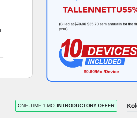
TALLENNETTU
55
(Billed at
$79.98
$35.70
semiannually for the fir
year)
i
$0.60
/Mo./Device
Ko
ONE-TIME 1 MO.
INTRODUCTORY OFFER