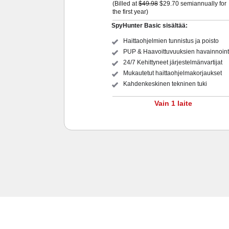
(Billed at
$49.98
$29.70
semiannually for
the first year)
SpyHunter Basic sisältää:
Haittaohjelmien tunnistus ja poisto
PUP & Haavoittuvuuksien havainnoint
24/7 Kehittyneet järjestelmänvartijat
Mukautetut haittaohjelmakorjaukset
Kahdenkeskinen tekninen tuki
Vain 1 laite