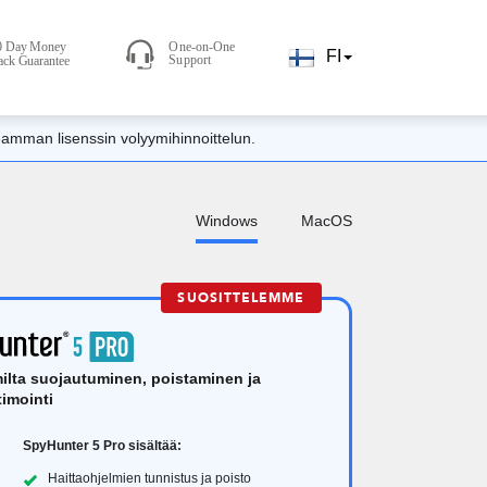
FI
seamman lisenssin volyymihinnoittelun.
Windows
MacOS
SUOSITTELEMME
ilta suojautuminen, poistaminen ja
imointi
SpyHunter 5 Pro sisältää:
Haittaohjelmien tunnistus ja poisto