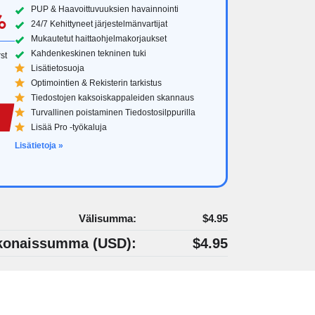
PUP & Haavoittuvuuksien havainnointi
%
24/7 Kehittyneet järjestelmänvartijat
Mukautetut haittaohjelmakorjaukset
Kahdenkeskinen tekninen tuki
st
Lisätietosuoja
Optimointien & Rekisterin tarkistus
Tiedostojen kaksoiskappaleiden skannaus
Turvallinen poistaminen Tiedostosilppurilla
Lisää Pro -työkaluja
Lisätietoja »
Välisumma:
$4.95
konaissumma (
USD
):
$4.95