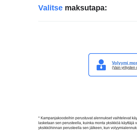
Valitse
maksutapa:
Volyymi moni
(Vain yritysten 
* Kampanjakoodeihin perustuvat alennukset vaihtelevat käyte
lasketaan sen perusteella, kuinka monta yksikköä käyttäjä
yksikköhinnan perusteella sen jälkeen, kun volyymialennuks