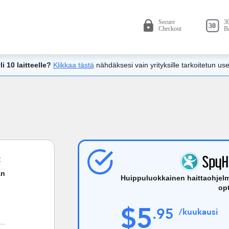
 10 laitteelle?
Klikkaa tästä
nähdäksesi vain yrityksille tarkoitetun u
an
Huippuluokkainen haittaohjelm
opt
$
5
.
95
/kuukausi