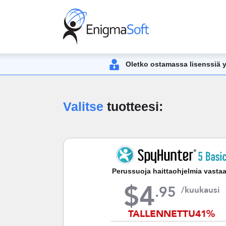
Oletko ostamassa lisenssiä yli
Valitse
tuotteesi:
Perussuoja haittaohjelmia vasta
$
4
.
95
/kuukausi
TALLENNETTU
41%