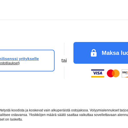
Maksa luo
lisenssi yritykselle
tai
ostotilaukset)
tystä koodista ja koskevat vain alkuperäistä ostojaksoa. Volyymialennukset tarjoava
 valitsee ostavansa. Yksikköjen määrä säätö saattaa vaikuttaa sovellettavaan ale
et on laskettu.