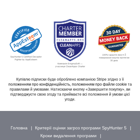
100% гарантія якості й
SpyHunter 5 Certified Deceptor
повернення коштів протягом
Fighter by AppEsteem
30 днів
Компанія EnigmaSoft —
учасниця CleanApps Charter
Купівлю підписки буде оброблено компанією Stripe згідно з її
положенням про конфіденційність
,
положенням про файли cookie
та
правилами й умовами. Натискаючи кнопку «Завершити покупку», ви
підтверджуєте свою згоду та приймаєте всі положення й умови цієї
угоди.
Головна
Критерії оцінки загроз програми SpyHunter 5
Кроки видалення програми