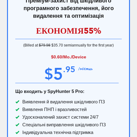
Преміум-захист від шкідливого
програмного забезпечення, його
видалення та оптимізація
ЕКОНОМІЯ
55%
(Billed at
$79.98
$35.70
semiannually for the first year)
$0.60
/Mo./Device
5
.
95
$
/місяць
Що входить у SpyHunter 5 Pro:
Виявлення й видалення шкідливого ПЗ
Виявленя ПНП і вразливостей
Удосконалений захист системи 24/7
Спеціальні виправлення шкідливого ПЗ
Індивідуальна технічна підтримка