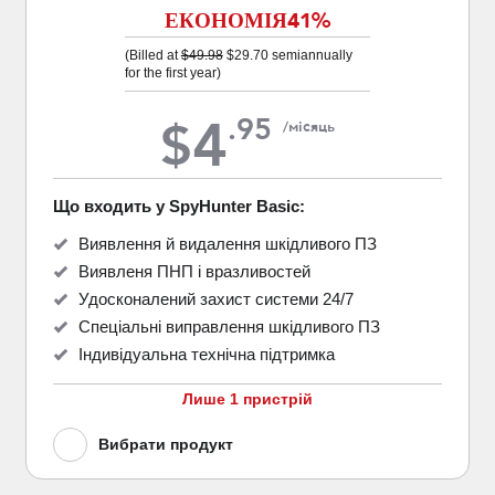
ЕКОНОМІЯ
41%
(Billed at
$49.98
$29.70
semiannually
for the first year)
4
.
95
$
/місяць
Що входить у SpyHunter Basic:
Виявлення й видалення шкідливого ПЗ
Виявленя ПНП і вразливостей
Удосконалений захист системи 24/7
Спеціальні виправлення шкідливого ПЗ
Індивідуальна технічна підтримка
Лише 1 пристрій
Вибрати продукт