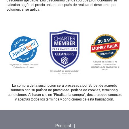
descuento aplicable. Los descuentos de los códigos promocionales se
calculan según el precio unitario después de realizar el descuento por
volumen, si se aplica.
Garantía de 30 días: si no
quedas completamente
SpyHunter 5 Certified Deceptor
satisfecho/a, te devolvemos el
Fighter by AppEsteem
dinero
EnigmaSoft es socio fundador
de CleanApps
La compra de la suscripción será procesada por Stripe, de acuerdo
también con su
política de privacidad
,
política de cookies
, términos y
condiciones. Al hacer clic en "Finalizar la compra", declaras que conoces
y aceptas todos los términos y condiciones de esta transacción.
Principal