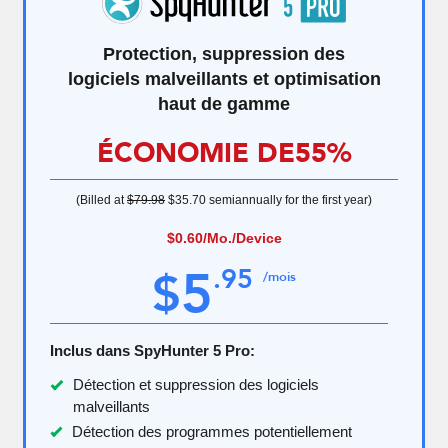
Protection, suppression des
logiciels malveillants et optimisation
haut de gamme
ÉCONOMIE DE
55%
(Billed at
$79.98
$35.70
semiannually for the first year)
$0.60
/Mo./Device
5
.
95
$
/mois
Inclus dans SpyHunter 5 Pro:
Détection et suppression des logiciels
malveillants
Détection des programmes potentiellement