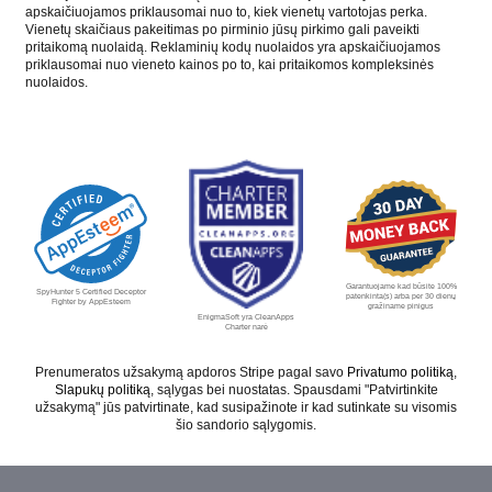
apskaičiuojamos priklausomai nuo to, kiek vienetų vartotojas perka.
Vienetų skaičiaus pakeitimas po pirminio jūsų pirkimo gali paveikti
pritaikomą nuolaidą. Reklaminių kodų nuolaidos yra apskaičiuojamos
priklausomai nuo vieneto kainos po to, kai pritaikomos kompleksinės
nuolaidos.
Garantuojame kad būsite 100%
SpyHunter 5 Certified Deceptor
patenkinta(s) arba per 30 dienų
Fighter by AppEsteem
gražiname pinigus
EnigmaSoft yra CleanApps
Charter narė
Prenumeratos užsakymą apdoros Stripe pagal savo
Privatumo politiką
,
Slapukų politiką
, sąlygas bei nuostatas. Spausdami "Patvirtinkite
užsakymą" jūs patvirtinate, kad susipažinote ir kad sutinkate su visomis
šio sandorio sąlygomis.