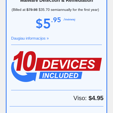
Malware Detection & Remediation
(Billed at
$79.98
$35.70
semiannually for the first year)
5
.
95
$
/mėnesį
Daugiau informacijos »
Viso:
$4.95