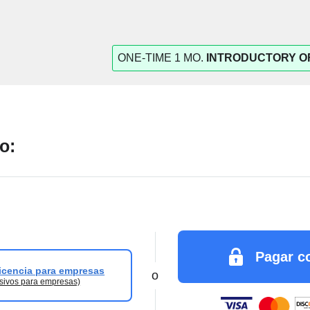
ONE-TIME 1 MO.
INTRODUCTORY O
o:
Pagar co
licencia para empresas
o
sivos para empresas)