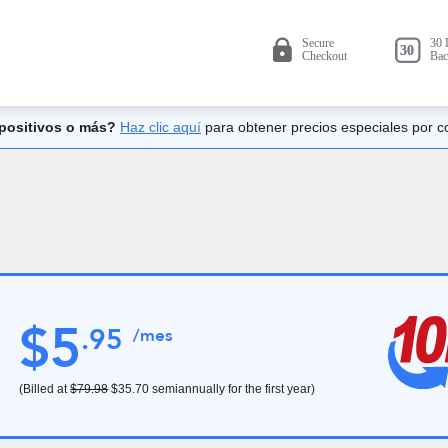
spositivos o más?
Haz clic aquí
para obtener precios especiales por c
$
5
.
95
/mes
(Billed at
$79.98
$35.70
semiannually for the first year)