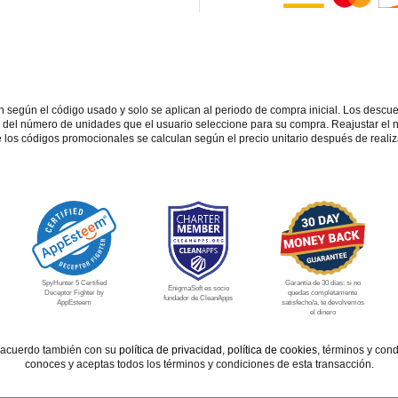
según el código usado y solo se aplican al periodo de compra inicial. Los descu
n del número de unidades que el usuario seleccione para su compra. Reajustar el
 los códigos promocionales se calculan según el precio unitario después de realiza
SpyHunter 5 Certified
Garantía de 30 días: si no
EnigmaSoft es socio
Deceptor Fighter by
quedas completamente
fundador de CleanApps
AppEsteem
satisfecho/a, te devolvemos
el dinero
e acuerdo también con su
política de privacidad
,
política de cookies
, términos y cond
conoces y aceptas todos los términos y condiciones de esta transacción.