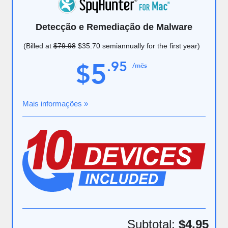
Detecção e Remediação de Malware
(Billed at
$79.98
$35.70
semiannually for the first year)
5
.
95
$
/mês
Mais informações »
Subtotal:
$4.95